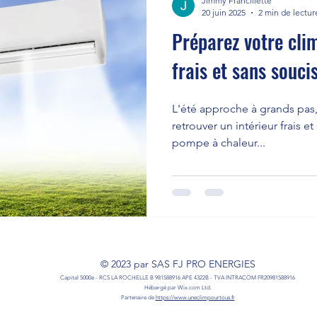
Jimmy Francillette
20 juin 2025
2 min de lectur
Préparez votre clim
frais et sans soucis
L'été approche à grands pas, 
retrouver un intérieur frais e
pompe à chaleur...
© 2023 par SAS FJ PRO ENERGIES
Capital 5000e - RCS LA ROCHELLE B 981588916 APE 4322B - TVA INTRACOM FR20981588916
Hébergé par Wix.com Ltd.
Partenaire de
https://www.uneclimpourtous.fr