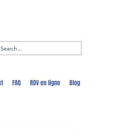
ct
FAQ
RDV en ligne
Blog