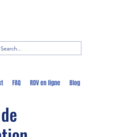
ct
FAQ
RDV en ligne
Blog
 de
ation